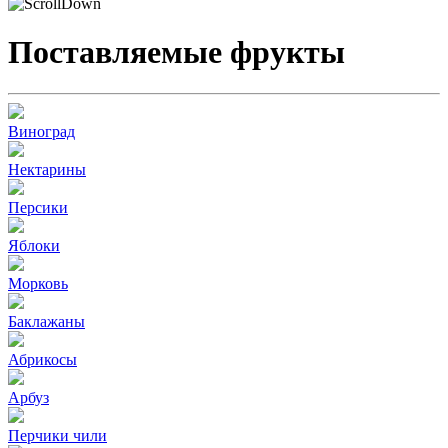
Поставляемые фрукты
Виноград
Нектарины
Персики
Яблоки
Морковь
Баклажаны
Абрикосы
Арбуз
Перчики чили