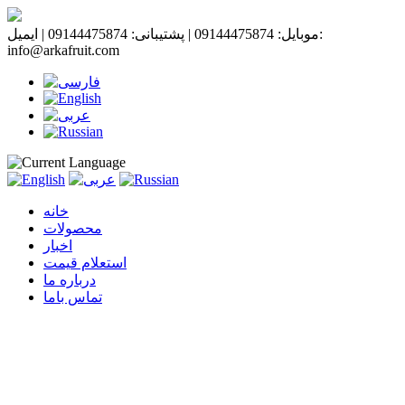
موبایل: 09144475874 | پشتیبانی: 09144475874 | ایمیل:
info@arkafruit.com
خانه
محصولات
اخبار
استعلام قیمت
درباره ما
تماس باما