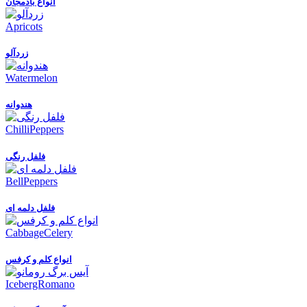
انواع بادمجان
Apricots
زردآلو
Watermelon
هندوانه
ChilliPeppers
فلفل رنگی
BellPeppers
فلفل دلمه ای
CabbageCelery
انواع کلم و کرفس
IcebergRomano