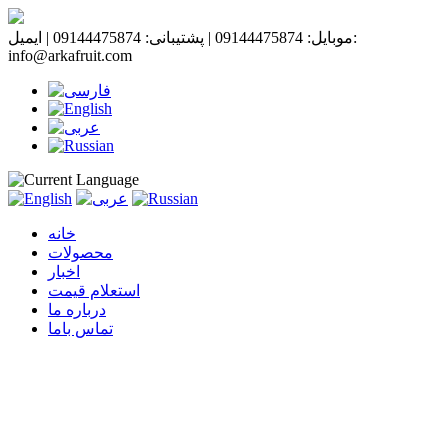
موبایل: 09144475874 | پشتیبانی: 09144475874 | ایمیل:
info@arkafruit.com
خانه
محصولات
اخبار
استعلام قیمت
درباره ما
تماس باما