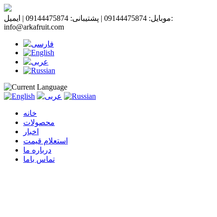
موبایل: 09144475874 | پشتیبانی: 09144475874 | ایمیل:
info@arkafruit.com
خانه
محصولات
اخبار
استعلام قیمت
درباره ما
تماس باما